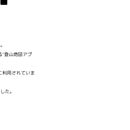
ム。
る“登山地図アプ
に利用されていま
ました。