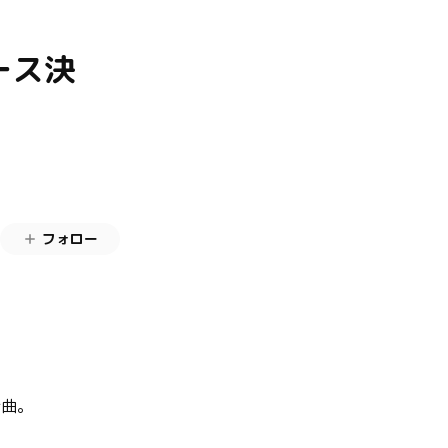
リース決
フォロー
新曲。